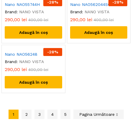
-
28
%
-
28
%
Nano NAO55744H
Nano NAO562044SC
Brand:
NANO VISTA
Brand:
NANO VISTA
290,00
lei
290,00
lei
400,00
lei
400,00
lei
Adaugă în coș
Adaugă în coș
-
28
%
Nano NAO56248
Brand:
NANO VISTA
290,00
lei
400,00
lei
Adaugă în coș
1
2
3
4
5
Pagina Următoare