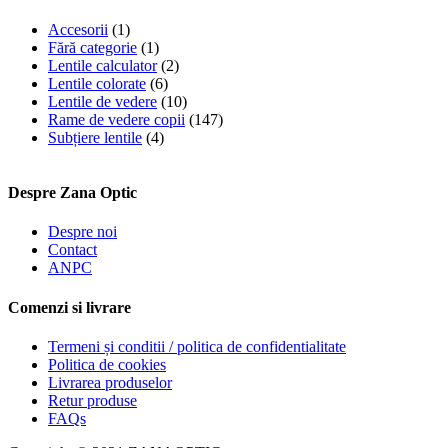
Accesorii
(1)
Fără categorie
(1)
Lentile calculator
(2)
Lentile colorate
(6)
Lentile de vedere
(10)
Rame de vedere copii
(147)
Subțiere lentile
(4)
Despre Zana Optic
Despre noi
Contact
ANPC
Comenzi si livrare
Termeni și conditii / politica de confidentialitate
Politica de cookies
Livrarea produselor
Retur produse
FAQs