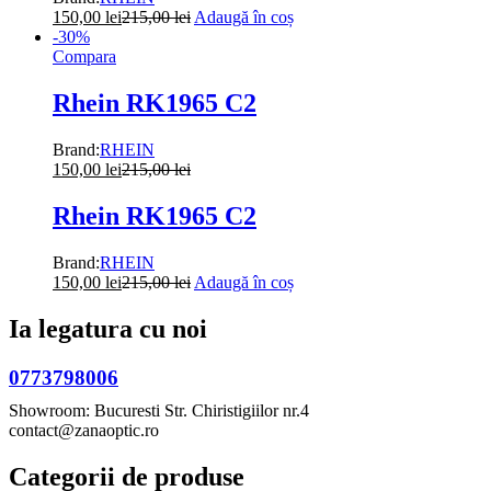
150,00
lei
215,00
lei
Adaugă în coș
-
30
%
Compara
Rhein RK1965 C2
Brand:
RHEIN
150,00
lei
215,00
lei
Rhein RK1965 C2
Brand:
RHEIN
150,00
lei
215,00
lei
Adaugă în coș
Ia legatura cu noi
0773798006
Showroom: Bucuresti Str. Chiristigiilor nr.4
contact@zanaoptic.ro
Categorii de produse