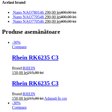
Acelasi brand
Nano NAO780146
290,00
lei
400,00
lei
Nano NAO770548
290,00
lei
400,00
lei
Nano NAO770546
290,00
lei
400,00
lei
Produse asemănătoare
-
30
%
Compara
Rhein RK6235 C3
Brand:
RHEIN
150,00
lei
215,00
lei
Rhein RK6235 C3
Brand:
RHEIN
150,00
lei
215,00
lei
Adaugă în coș
-
30
%
Compara