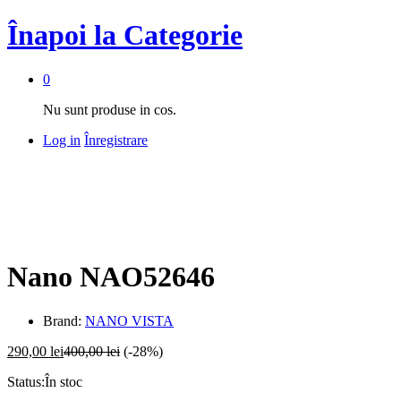
Înapoi la
Categorie
0
Nu sunt produse in cos.
Log in
Înregistrare
0
Nano NAO52646
Brand:
NANO VISTA
290,00
lei
400,00
lei
(-28%)
Status:
În stoc