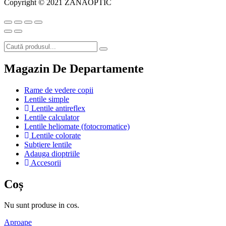
Copyright © 2021 ZANAOPTIC
Magazin De Departamente
Rame de vedere copii
Lentile simple
Lentile antireflex
Lentile calculator
Lentile heliomate (fotocromatice)
Lentile colorate
Subțiere lentile
Adauga dioptriile
Accesorii
Coș
Nu sunt produse in cos.
Aproape