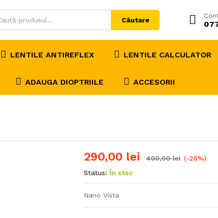
Con
Căutare
07
LENTILE ANTIREFLEX
LENTILE CALCULATOR
ADAUGA DIOPTRIILE
ACCESORII
290,00
lei
400,00
lei
(-28%)
Status:
În stoc
Nano Vista