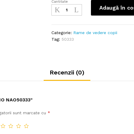
Cantitate
Nano
Adaugă în co
NAO50333
cantitate
Categorie:
Rame de vedere copii
Tag:
50333
Recenzii (0)
NO NAO50333"
gatorii sunt marcate cu
*