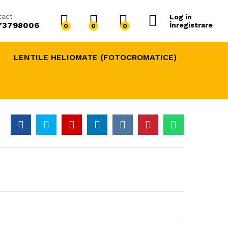
290,00
lei
Adaugă în Coș
400,00
lei
tact
Log in
73798006
Înregistrare
0
0
0
LENTILE HELIOMATE (FOTOCROMATICE)