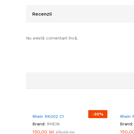
Recenzii
Nu există comentarii încă.
-
30
%
Rhein RK002 C1
Rhein 
Brand:
RHEIN
Brand:
150,00
150,00
lei
lei
150,0
150,0
215,00
215,00
lei
lei