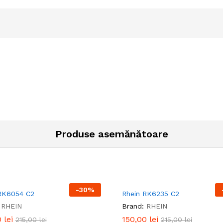
Produse asemănătoare
-
30
%
RK6054 C2
Rhein RK6235 C2
RHEIN
Brand:
RHEIN
0
0
lei
lei
150,00
150,00
lei
lei
215,00
215,00
lei
lei
215,00
215,00
lei
lei