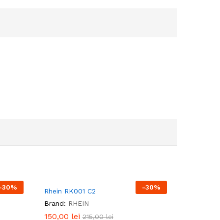
-
30
%
-
30
%
Rhein RK001 C2
Brand:
RHEIN
150,00
150,00
lei
lei
215,00
215,00
lei
lei