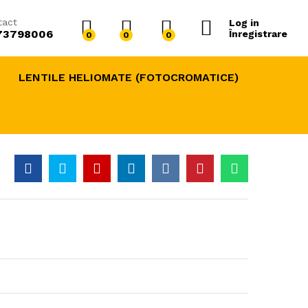
290,00
lei
Adaugă în Coș
400,00
lei
tact
Log in
73798006
Înregistrare
0
0
0
LENTILE HELIOMATE (FOTOCROMATICE)