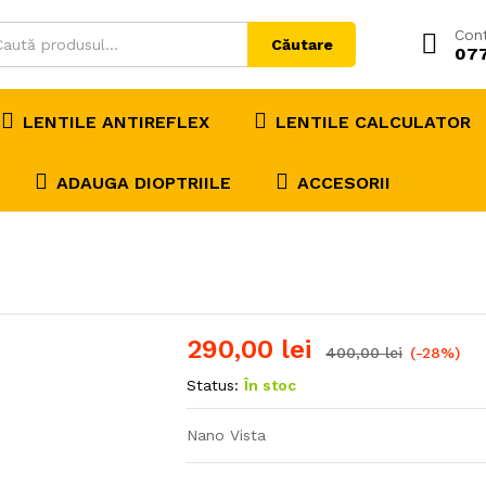
Con
Căutare
07
LENTILE ANTIREFLEX
LENTILE CALCULATOR
ADAUGA DIOPTRIILE
ACCESORII
290,00
lei
400,00
lei
(-28%)
Status:
În stoc
Nano Vista