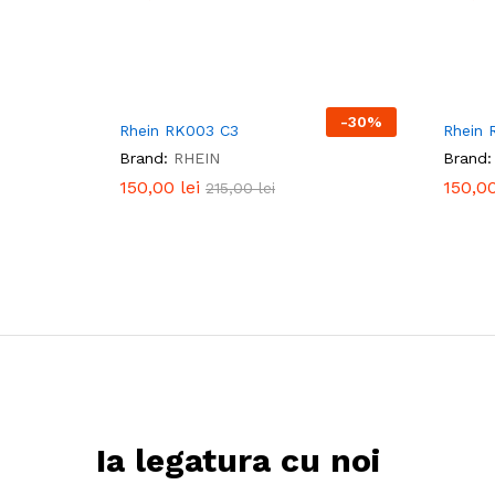
-
30
%
Rhein RK003 C3
Rhein 
Brand:
RHEIN
Brand:
150,00
150,00
lei
lei
150,0
150,0
215,00
215,00
lei
lei
Ia legatura cu noi