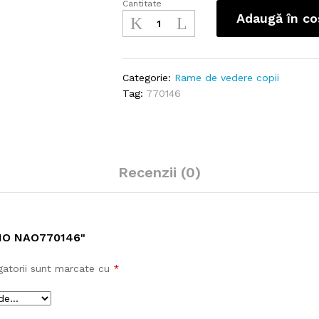
Cantitate
Nano
Adaugă în co
NAO770146
cantitate
Categorie:
Rame de vedere copii
Tag:
770146
Recenzii (0)
NO NAO770146"
gatorii sunt marcate cu
*