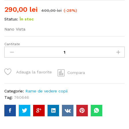
290,00
lei
400,00
lei
(-28%)
Status:
În stoc
Nano Vista
Cantitate
Nano
NAO760646
cantitate
Adauga la favorite
Compara
Categorie:
Rame de vedere copii
Tag:
760646