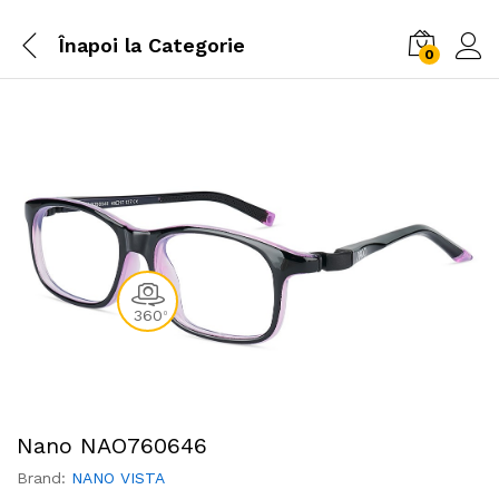
Înapoi la
Categorie
0
360
0
Nano NAO760646
Brand:
NANO VISTA