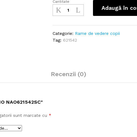
Cantitate
Nano
Adaugă în co
NAO621542SC
cantitate
Categorie:
Rame de vedere copii
Tag:
621542
Recenzii (0)
NO NAO621542SC"
gatorii sunt marcate cu
*