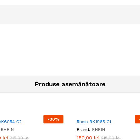
Produse asemănătoare
-
30
%
RK6054 C2
Rhein RK1965 C1
RHEIN
Brand:
RHEIN
0
0
lei
lei
150,00
150,00
lei
lei
215,00
215,00
lei
lei
215,00
215,00
lei
lei