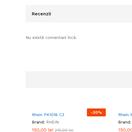
Recenzii
Nu există comentarii încă.
-
30
%
Rhein PK1018 C3
Rhein 
Brand:
RHEIN
Brand:
150,00
150,00
lei
lei
150,0
150,0
215,00
215,00
lei
lei