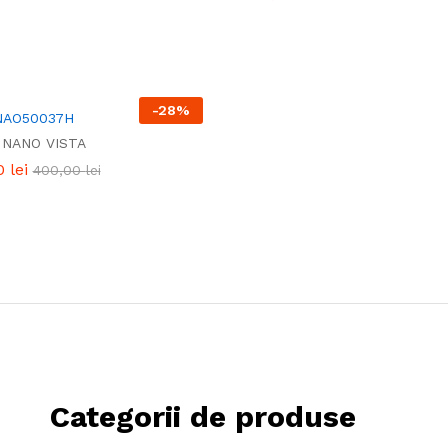
-
28
%
NAO50037H
NANO VISTA
0
0
lei
lei
400,00
400,00
lei
lei
Categorii de produse