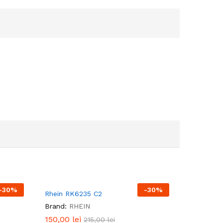
-
30
%
-
30
%
Rhein RK6235 C2
Brand:
RHEIN
150,00
150,00
lei
lei
215,00
215,00
lei
lei