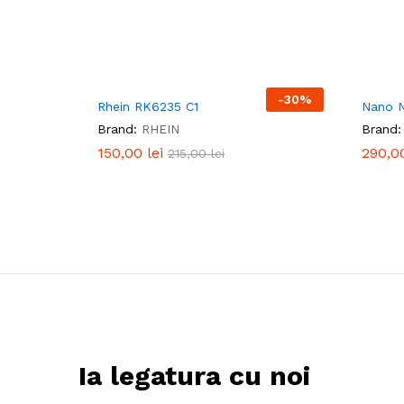
-
30
%
Rhein RK6235 C1
Nano 
Brand:
RHEIN
Brand:
150,00
150,00
lei
lei
290,0
290,0
215,00
215,00
lei
lei
Ia legatura cu noi