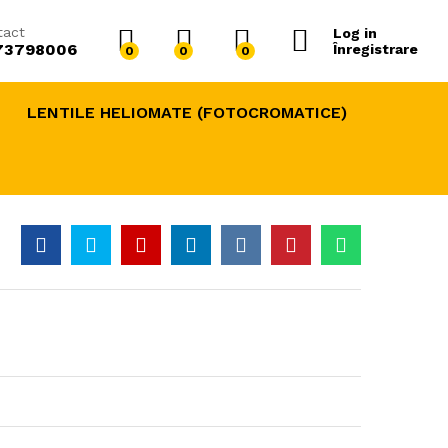
290,00
lei
Adaugă în Coș
400,00
lei
tact
Log in
73798006
Înregistrare
0
0
0
LENTILE HELIOMATE (FOTOCROMATICE)