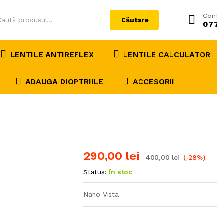
Con
Căutare
07
LENTILE ANTIREFLEX
LENTILE CALCULATOR
ADAUGA DIOPTRIILE
ACCESORII
290,00
lei
400,00
lei
(-28%)
Status:
În stoc
Nano Vista