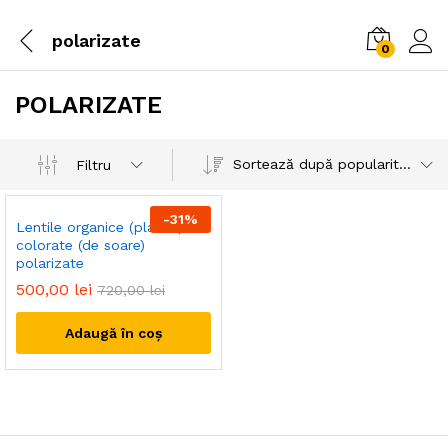
polarizate
0
POLARIZATE
Sortează după popularitatea vânzărilor
Filtru
-
31
%
Lentile organice (plastic)
colorate (de soare)
polarizate
500,00
lei
720,00
lei
Adaugă în coș