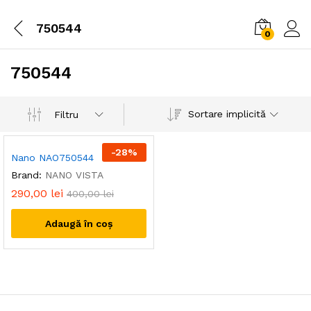
750544
0
750544
Sortare implicită
Filtru
-
28
%
Nano NAO750544
Brand:
NANO VISTA
290,00
lei
400,00
lei
Adaugă în coș