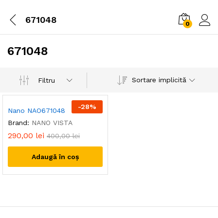
671048
0
671048
Sortare implicită
Filtru
-
28
%
Nano NAO671048
Brand:
NANO VISTA
290,00
lei
400,00
lei
Adaugă în coș