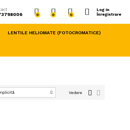
tact
Log in
73798006
Înregistrare
0
0
0
LENTILE HELIOMATE (FOTOCROMATICE)
mplicită
Vedere