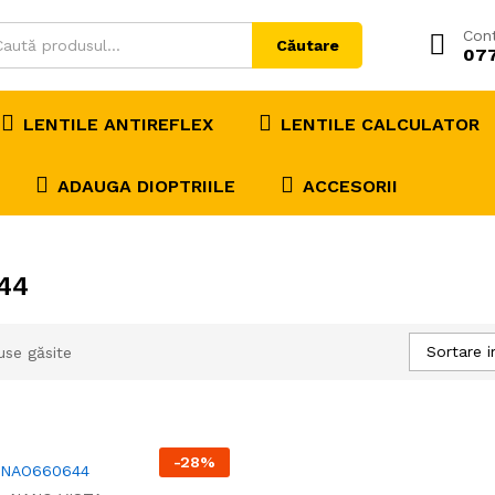
Con
Căutare
07
LENTILE ANTIREFLEX
LENTILE CALCULATOR
ADAUGA DIOPTRIILE
ACCESORII
44
Sortare i
use găsite
-
28
%
 NAO660644