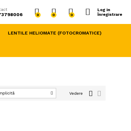
tact
Log in
73798006
Înregistrare
0
0
0
LENTILE HELIOMATE (FOTOCROMATICE)
mplicită
Vedere