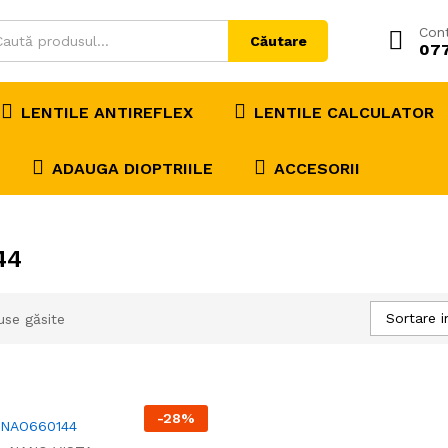
Con
Căutare
07
LENTILE ANTIREFLEX
LENTILE CALCULATOR
ADAUGA DIOPTRIILE
ACCESORII
44
Sortare i
use găsite
-
28
%
 NAO660144