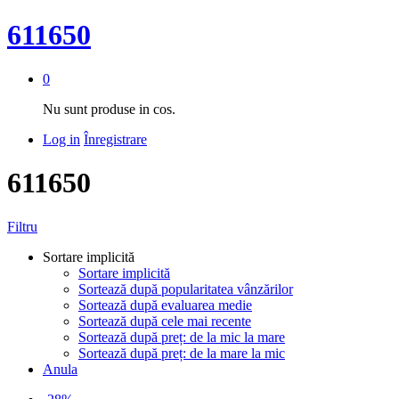
611650
0
Nu sunt produse in cos.
Log in
Înregistrare
611650
Filtru
Sortare implicită
Sortare implicită
Sortează după popularitatea vânzărilor
Sortează după evaluarea medie
Sortează după cele mai recente
Sortează după preț: de la mic la mare
Sortează după preț: de la mare la mic
Anula