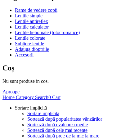
Rame de vedere copii
Lentile simple
Lentile antireflex
Lentile calculator
Lentile heliomate (fotocromatice)
Lentile colorate
Subțiere lentile
Adauga dioptriile
Accesorii
Coș
Nu sunt produse in cos.
Aproape
Home
Category
Search
0
Cart
Sortare implicită
Sortare implicită
Sortează după popularitatea vânzărilor
Sortează după evaluarea medie
Sortează după cele mai recente
Sortează după preț: de la mic la mare