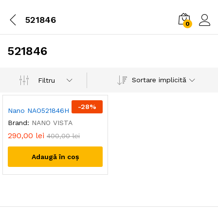
521846
0
521846
Sortare implicită
Filtru
-
28
%
Nano NAO521846H
Brand:
NANO VISTA
290,00
lei
400,00
lei
Adaugă în coș