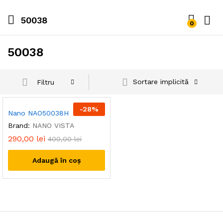
50038
0
50038
Sortare implicită
Filtru
-
28
%
Nano NAO50038H
Brand:
NANO VISTA
290,00
lei
400,00
lei
Adaugă în coș