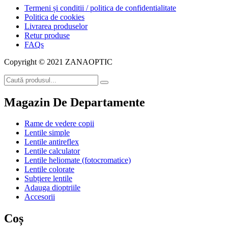
Termeni și conditii / politica de confidentialitate
Politica de cookies
Livrarea produselor
Retur produse
FAQs
Copyright © 2021 ZANAOPTIC
Magazin De Departamente
Rame de vedere copii
Lentile simple
Lentile antireflex
Lentile calculator
Lentile heliomate (fotocromatice)
Lentile colorate
Subțiere lentile
Adauga dioptriile
Accesorii
Coș