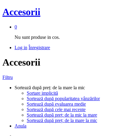
Accesorii
0
Nu sunt produse in cos.
Log in
Înregistrare
Accesorii
Filtru
Sortează după preț: de la mare la mic
Sortare implicită
Sortează după popularitatea vânzărilor
Sortează după evaluarea medie
Sortează după cele mai recente
Sortează după preț: de la mic la mare
Sortează după preț: de la mare la mic
Anula