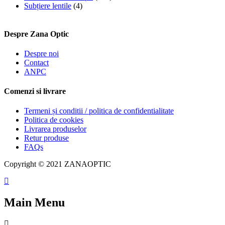
Subțiere lentile
(4)
Despre Zana Optic
Despre noi
Contact
ANPC
Comenzi si livrare
Termeni și conditii / politica de confidentialitate
Politica de cookies
Livrarea produselor
Retur produse
FAQs
Copyright © 2021 ZANAOPTIC
Main Menu