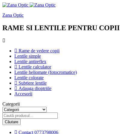
Zana Optic
RAME SI LENTILE PENTRU COPII
Rame de vedere copii
Lentile simple
Lentile antireflex
Lentile calculator
Lentile heliomate (fotocromatice)
Lentile colorate
Subțiere lentile
Adauga dioptriile
Accesorii
Categorii
Căutare
Contact
0773798006