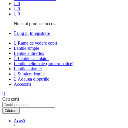
0
0
0
Nu sunt produse in cos.
Log in
Înregistrare
Rame de vedere copii
Lentile simple
Lentile antireflex
Lentile calculator
Lentile heliomate (fotocromatice)
Lentile colorate
Subțiere lentile
Adauga dioptriile
Accesorii
Categorii
Căutare
Acasă
/