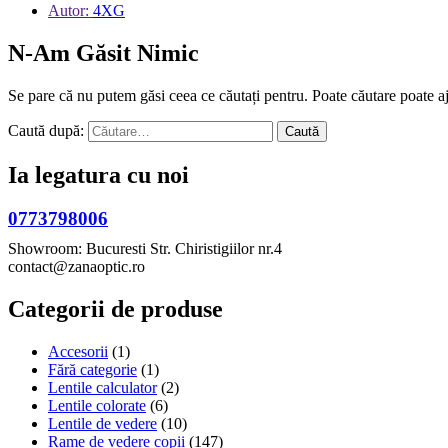
Autor:
4XG
N-Am Găsit Nimic
Se pare că nu putem găsi ceea ce căutați pentru. Poate căutare poate aj
Caută după:
Ia legatura cu noi
0773798006
Showroom: Bucuresti Str. Chiristigiilor nr.4
contact@zanaoptic.ro
Categorii de produse
Accesorii
(1)
Fără categorie
(1)
Lentile calculator
(2)
Lentile colorate
(6)
Lentile de vedere
(10)
Rame de vedere copii
(147)