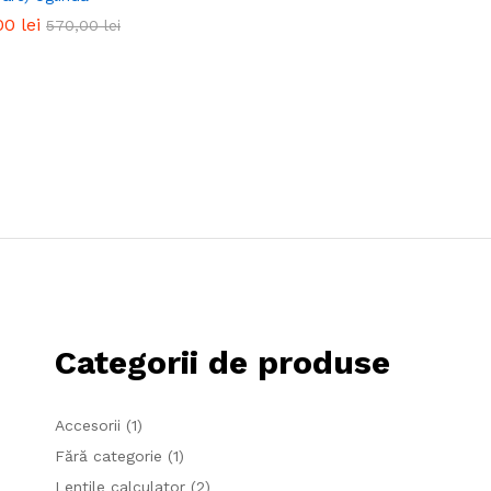
00
00
lei
lei
570,00
570,00
lei
lei
Categorii de produse
Accesorii
(1)
Fără categorie
(1)
Lentile calculator
(2)