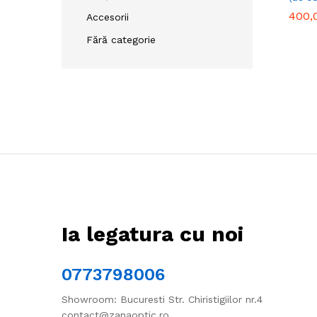
400,
400,
Accesorii
Fără categorie
Ia legatura cu noi
0773798006
Showroom: Bucuresti Str. Chiristigiilor nr.4
contact@zanaoptic.ro