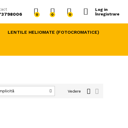
tact
Log in
73798006
Înregistrare
0
0
0
LENTILE HELIOMATE (FOTOCROMATICE)
mplicită
Vedere