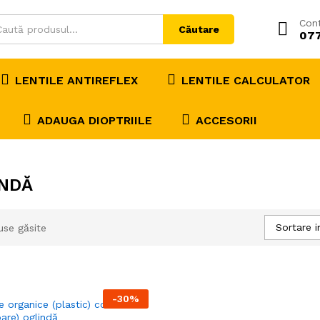
Con
Căutare
07
LENTILE ANTIREFLEX
LENTILE CALCULATOR
ADAUGA DIOPTRIILE
ACCESORII
INDĂ
Sortare i
use găsite
-
30
%
e organice (plastic) colorate
oare) oglindă