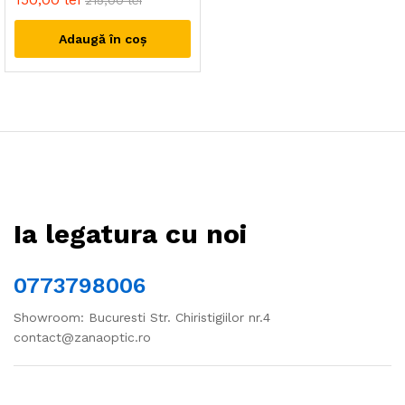
215,00
lei
Adaugă în coș
Ia legatura cu noi
0773798006
Showroom: Bucuresti Str. Chiristigiilor nr.4
contact@zanaoptic.ro