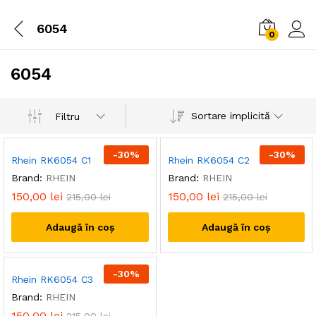
6054
0
6054
Sortare implicită
Filtru
-
30
%
-
30
%
Rhein RK6054 C1
Rhein RK6054 C2
Brand:
RHEIN
Brand:
RHEIN
150,00
lei
150,00
lei
215,00
lei
215,00
lei
Adaugă în coș
Adaugă în coș
-
30
%
Rhein RK6054 C3
Brand:
RHEIN
150,00
lei