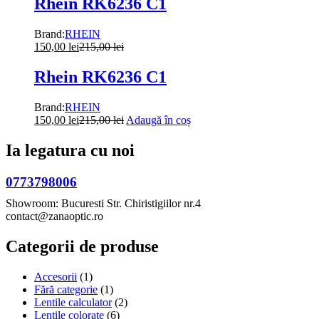
Rhein RK6236 C1
Brand:
RHEIN
150,00
lei
215,00
lei
Rhein RK6236 C1
Brand:
RHEIN
150,00
lei
215,00
lei
Adaugă în coș
Ia legatura cu noi
0773798006
Showroom: Bucuresti Str. Chiristigiilor nr.4
contact@zanaoptic.ro
Categorii de produse
Accesorii
(1)
Fără categorie
(1)
Lentile calculator
(2)
Lentile colorate
(6)