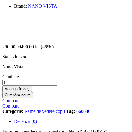
Brand:
NANO VISTA
0
290,00
lei
400,00
lei
(-28%)
Status:
În stoc
Nano Vista
Nano
Cantitate
NAO660646
cantitate
Adaugă în coș
Cumpăra acum
Compara
Compara
Categorie:
Rame de vedere copii
Tag:
660646
Recenzii (0)
Fii primul care lasă un comentariu "Nano NAO660646"