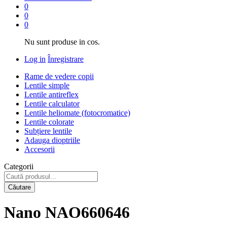
0
0
0
Nu sunt produse in cos.
Log in
Înregistrare
Rame de vedere copii
Lentile simple
Lentile antireflex
Lentile calculator
Lentile heliomate (fotocromatice)
Lentile colorate
Subțiere lentile
Adauga dioptriile
Accesorii
Categorii
Căutare
Nano NAO660646