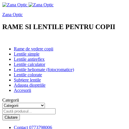
Zana Optic
RAME SI LENTILE PENTRU COPII
Rame de vedere copii
Lentile simple
Lentile antireflex
Lentile calculator
Lentile heliomate (fotocromatice)
Lentile colorate
Subțiere lentile
Adauga dioptriile
Accesorii
Categorii
Căutare
Contact
0773798006